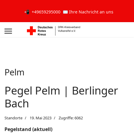
📲
+49659295000
✉️
Ihre Nachricht an uns
Pelm
Pegel Pelm | Berlinger
Bach
Standorte
19. Mai 2023
Zugriffe: 6062
Pegelstand (aktuell)