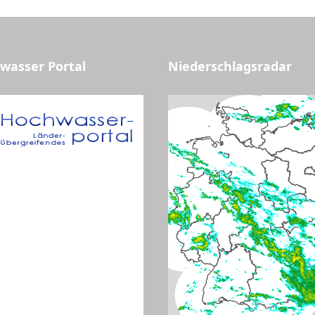
wasser Portal
Niederschlagsradar