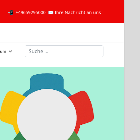
📲
+49659295000
✉️
Ihre Nachricht an uns
Suchen
sum