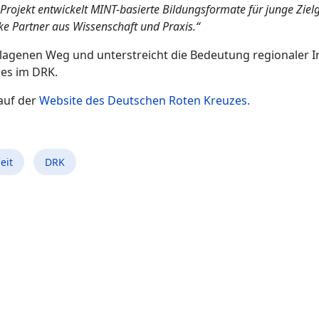
 Projekt entwickelt MINT-basierte Bildungsformate für junge Ziel
rke Partner aus Wissenschaft und Praxis.“
lagenen Weg und unterstreicht die Bedeutung regionaler In
es im DRK.
auf der
Website des Deutschen Roten Kreuzes.
eit
DRK
sen ihre Pegel selbst“